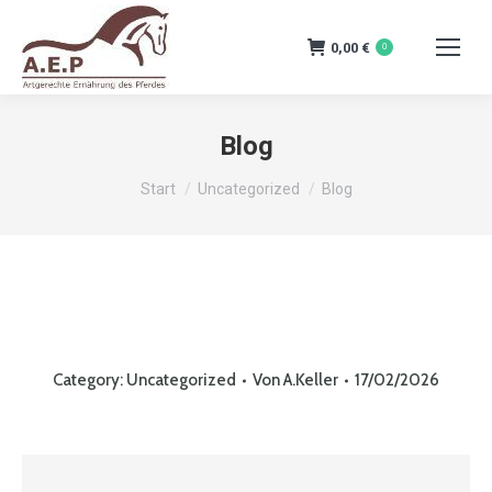
0,00
€
0
Blog
Sie befinden sich hier:
Start
Uncategorized
Blog
Category:
Uncategorized
Von
A.Keller
17/02/2026