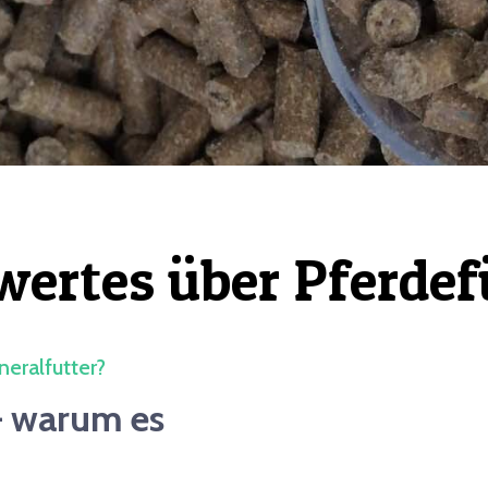
ertes über Pferdef
eralfutter?
 – warum es