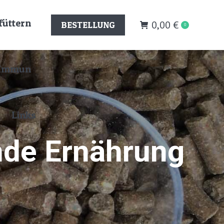
füttern
0,00
€
BESTELLUNG
0
+ Immun
Links
nde Ernährung