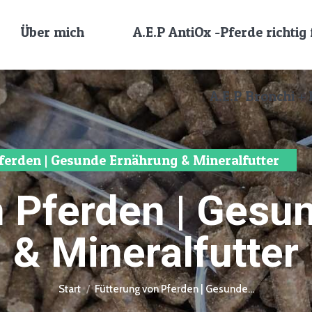
Über mich
A.E.P AntiOx -Pferde richtig 
A.E.P Bronchi 
ferden | Gesunde Ernährung & Mineralfutter
n Pferden | Gesu
& Mineralfutter
Sie befinden sich hier:
Start
Fütterung von Pferden | Gesunde…