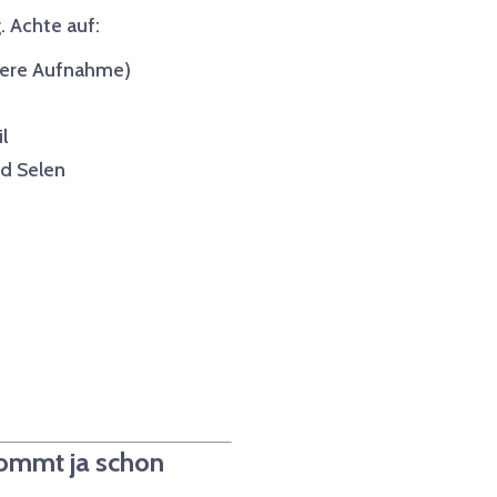
. Achte auf:
sere Aufnahme)
l
nd Selen
kommt ja schon