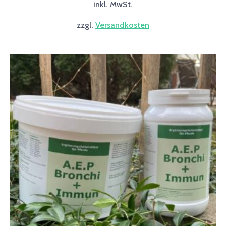
inkl. MwSt.
auf.
zzgl.
Versandkosten
Die
Option
können
auf
der
Produkt
gewählt
werden