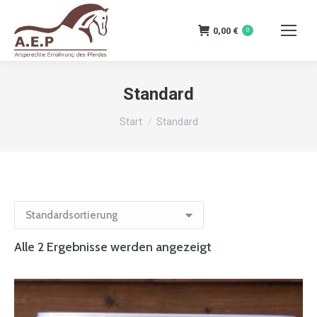
0,00
€
0
Standard
Sie befinden sich hier:
Start
Standard
Alle 2 Ergebnisse werden angezeigt