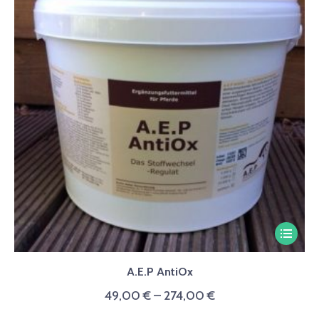
Dieses
Produkt
A.E.P AntiOx
weist
49,00
€
–
274,00
€
mehrer
Variant